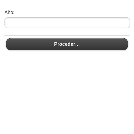
Año:
Proceder…