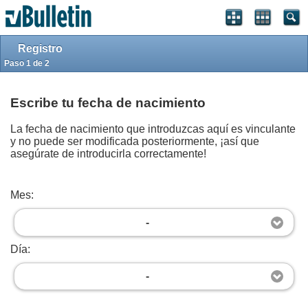
Iniciar sesión
Registrarse
Arriba
Powered by
vBulletin®
Version 4.2.5
Registro
Copyright © 2026 vBulletin Solutions, Inc. All rights reserved.
Traducción por
vBulletin Hispano
Copyright © 2026.
Paso 1 de 2
Forum Modifications By
Marco Mamdouh
User Alert System provided by
Advanced User Tagging (Lite)
-
vBulletin Mods &
Addons
Copyright © 2026 DragonByte Technologies Ltd.
Escribe tu fecha de nacimiento
La fecha de nacimiento que introduzcas aquí es vinculante
y no puede ser modificada posteriormente, ¡así que
asegúrate de introducirla correctamente!
Mes:
-
Día:
-