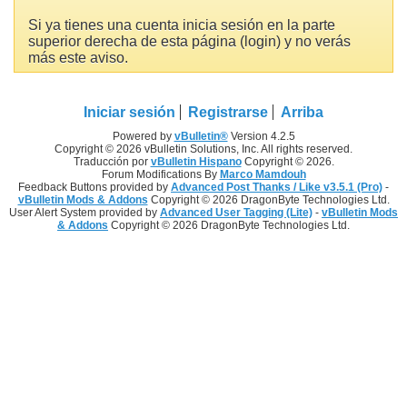
Si ya tienes una cuenta inicia sesión en la parte
superior derecha de esta página (login) y no verás
más este aviso.
Iniciar sesión
Registrarse
Arriba
Powered by
vBulletin®
Version 4.2.5
Copyright © 2026 vBulletin Solutions, Inc. All rights reserved.
Traducción por
vBulletin Hispano
Copyright © 2026.
Forum Modifications By
Marco Mamdouh
Feedback Buttons provided by
Advanced Post Thanks / Like v3.5.1 (Pro)
-
vBulletin Mods & Addons
Copyright © 2026 DragonByte Technologies Ltd.
User Alert System provided by
Advanced User Tagging (Lite)
-
vBulletin Mods
& Addons
Copyright © 2026 DragonByte Technologies Ltd.