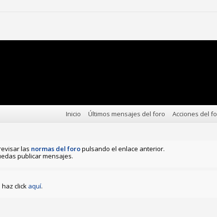
Inicio
Últimos mensajes del foro
Acciones del f
revisar las
normas del foro
pulsando el enlace anterior.
edas publicar mensajes.
haz click
aquí
.