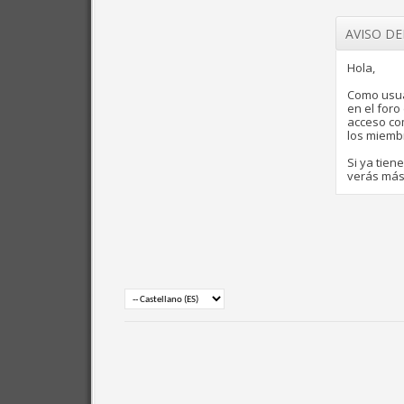
AVISO D
Hola,
Como usua
en el for
acceso com
los miemb
Si ya tien
verás más