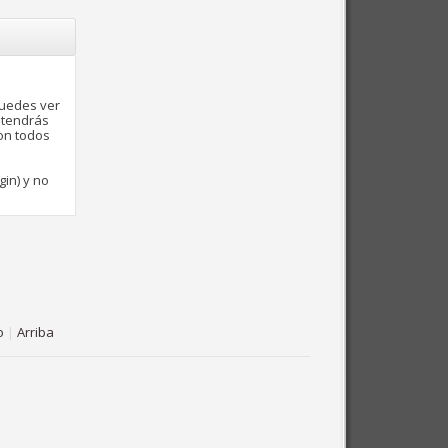
puedes ver
 tendrás
con todos
gin) y no
o
|
Arriba