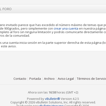
EL FORO
rio invitado parece que has excedido el número máximo de temas que 
o de 900grados, pero simplemente con
crear una cuenta
en nuestra página
pleto al foro sin ninguna limitación y podrás comunicarte directamente 
ros de la comunidad.
es una cuenta inicia sesión en la parte superior derecha de esta página (lo
 este aviso.
Contacto
|
Portada
|
Archivo
|
Aviso Legal
|
Términos de Servici
Ahora son las
16:58
horas (GMT +2)
Powered by
vBulletin®
Version 4.2.5
Copyright © 2026 vBulletin Solutions, Inc. All rights reserved.
Traducción por
vBulletin Hispano
Copyright © 2026.