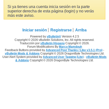
Si ya tienes una cuenta inicia sesión en la parte
superior derecha de esta página (login) y no verás
más este aviso.
Iniciar sesión
Registrarse
Arriba
Powered by
vBulletin®
Version 4.2.5
Copyright © 2026 vBulletin Solutions, Inc. All rights reserved.
Traducción por
vBulletin Hispano
Copyright © 2026.
Forum Modifications By
Marco Mamdouh
Feedback Buttons provided by
Advanced Post Thanks / Like v3.5.1 (Pro)
-
vBulletin Mods & Addons
Copyright © 2026 DragonByte Technologies Ltd.
User Alert System provided by
Advanced User Tagging (Lite)
-
vBulletin Mods
& Addons
Copyright © 2026 DragonByte Technologies Ltd.