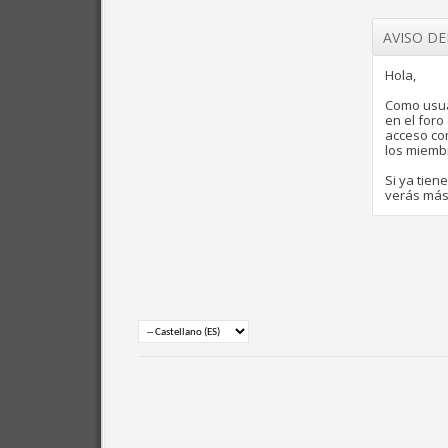
AVISO D
Hola,
Como usua
en el for
acceso com
los miemb
Si ya tien
verás más