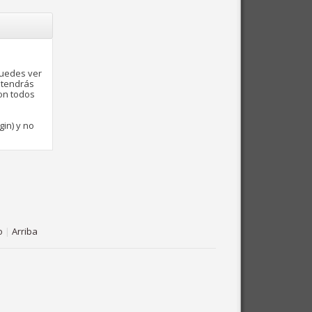
puedes ver
 tendrás
con todos
gin) y no
o
|
Arriba