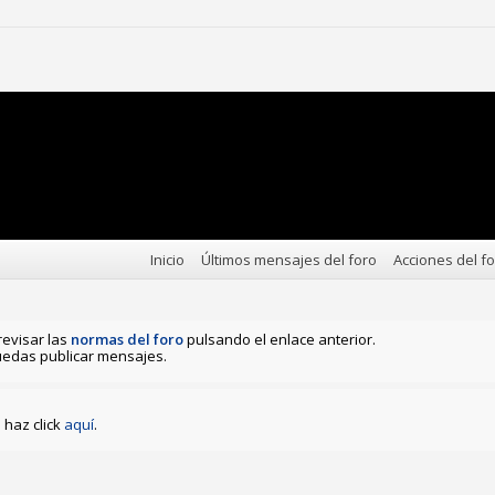
Inicio
Últimos mensajes del foro
Acciones del f
revisar las
normas del foro
pulsando el enlace anterior.
edas publicar mensajes.
haz click
aquí
.