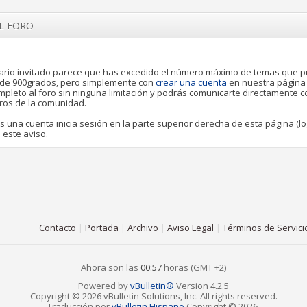
EL FORO
rio invitado parece que has excedido el número máximo de temas que 
o de 900grados, pero simplemente con
crear una cuenta
en nuestra página
pleto al foro sin ninguna limitación y podrás comunicarte directamente 
ros de la comunidad.
es una cuenta inicia sesión en la parte superior derecha de esta página (lo
 este aviso.
Contacto
|
Portada
|
Archivo
|
Aviso Legal
|
Términos de Servici
Ahora son las
00:57
horas (GMT +2)
Powered by
vBulletin®
Version 4.2.5
Copyright © 2026 vBulletin Solutions, Inc. All rights reserved.
Traducción por
vBulletin Hispano
Copyright © 2026.