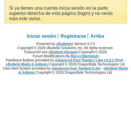
Si ya tienes una cuenta inicia sesión en la parte
superior derecha de esta página (login) y no verás
más este aviso.
Iniciar sesión
Registrarse
Arriba
Powered by
vBulletin®
Version 4.2.5
Copyright © 2026 vBulletin Solutions, Inc. All rights reserved.
Traducción por
vBulletin Hispano
Copyright © 2026.
Forum Modifications By
Marco Mamdouh
Feedback Buttons provided by
Advanced Post Thanks / Like v3.5.1 (Pro)
-
vBulletin Mods & Addons
Copyright © 2026 DragonByte Technologies Ltd.
User Alert System provided by
Advanced User Tagging (Lite)
-
vBulletin Mods
& Addons
Copyright © 2026 DragonByte Technologies Ltd.