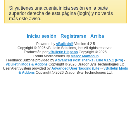
Si ya tienes una cuenta inicia sesión en la parte
superior derecha de esta página (login) y no verás
más este aviso.
Iniciar sesión
Registrarse
Arriba
Powered by
vBulletin®
Version 4.2.5
Copyright © 2026 vBulletin Solutions, Inc. All rights reserved.
Traducción por
vBulletin Hispano
Copyright © 2026.
Forum Modifications By
Marco Mamdouh
Feedback Buttons provided by
Advanced Post Thanks / Like v3.5.1 (Pro)
-
vBulletin Mods & Addons
Copyright © 2026 DragonByte Technologies Ltd.
User Alert System provided by
Advanced User Tagging (Lite)
-
vBulletin Mods
& Addons
Copyright © 2026 DragonByte Technologies Ltd.