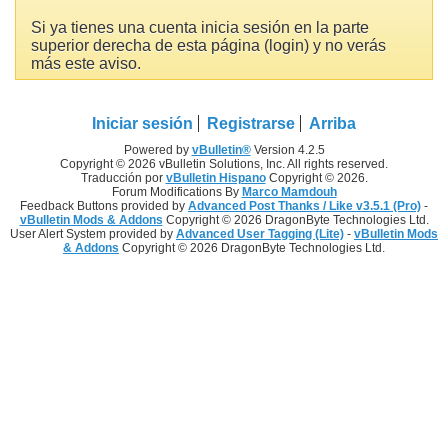
Si ya tienes una cuenta inicia sesión en la parte
superior derecha de esta página (login) y no verás
más este aviso.
Iniciar sesión
Registrarse
Arriba
Powered by
vBulletin®
Version 4.2.5
Copyright © 2026 vBulletin Solutions, Inc. All rights reserved.
Traducción por
vBulletin Hispano
Copyright © 2026.
Forum Modifications By
Marco Mamdouh
Feedback Buttons provided by
Advanced Post Thanks / Like v3.5.1 (Pro)
-
vBulletin Mods & Addons
Copyright © 2026 DragonByte Technologies Ltd.
User Alert System provided by
Advanced User Tagging (Lite)
-
vBulletin Mods
& Addons
Copyright © 2026 DragonByte Technologies Ltd.