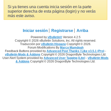
Si ya tienes una cuenta inicia sesión en la parte
superior derecha de esta página (login) y no verás
más este aviso.
Iniciar sesión
Registrarse
Arriba
Powered by
vBulletin®
Version 4.2.5
Copyright © 2026 vBulletin Solutions, Inc. All rights reserved.
Traducción por
vBulletin Hispano
Copyright © 2026.
Forum Modifications By
Marco Mamdouh
Feedback Buttons provided by
Advanced Post Thanks / Like v3.5.1 (Pro)
-
vBulletin Mods & Addons
Copyright © 2026 DragonByte Technologies Ltd.
User Alert System provided by
Advanced User Tagging (Lite)
-
vBulletin Mods
& Addons
Copyright © 2026 DragonByte Technologies Ltd.