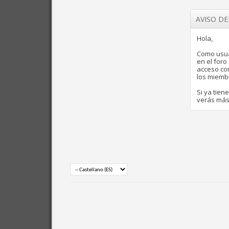
AVISO D
Hola,
Como usua
en el for
acceso com
los miemb
Si ya tien
verás más