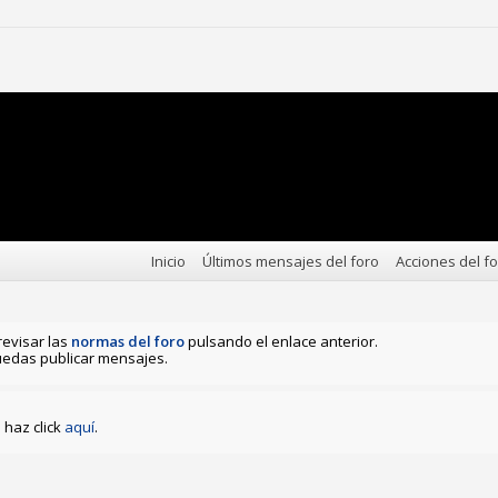
Inicio
Últimos mensajes del foro
Acciones del f
revisar las
normas del foro
pulsando el enlace anterior.
edas publicar mensajes.
haz click
aquí
.