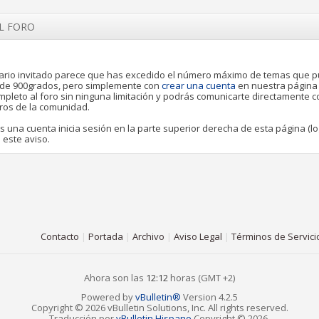
EL FORO
rio invitado parece que has excedido el número máximo de temas que 
o de 900grados, pero simplemente con
crear una cuenta
en nuestra página
pleto al foro sin ninguna limitación y podrás comunicarte directamente 
ros de la comunidad.
es una cuenta inicia sesión en la parte superior derecha de esta página (lo
 este aviso.
Contacto
|
Portada
|
Archivo
|
Aviso Legal
|
Términos de Servici
Ahora son las
12:12
horas (GMT +2)
Powered by
vBulletin®
Version 4.2.5
Copyright © 2026 vBulletin Solutions, Inc. All rights reserved.
Traducción por
vBulletin Hispano
Copyright © 2026.