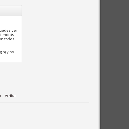
puedes ver
 tendrás
con todos
gin) y no
o
|
Arriba