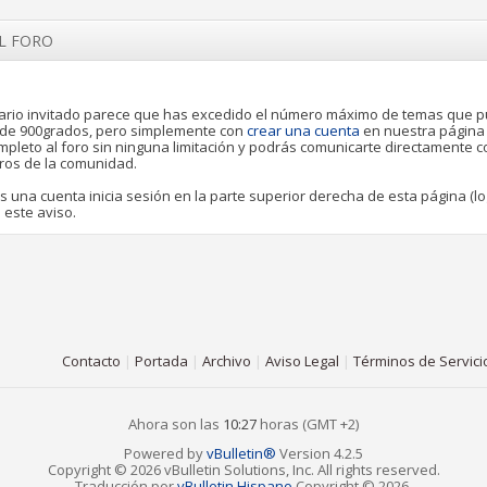
EL FORO
rio invitado parece que has excedido el número máximo de temas que 
o de 900grados, pero simplemente con
crear una cuenta
en nuestra página
pleto al foro sin ninguna limitación y podrás comunicarte directamente 
ros de la comunidad.
es una cuenta inicia sesión en la parte superior derecha de esta página (lo
 este aviso.
Contacto
|
Portada
|
Archivo
|
Aviso Legal
|
Términos de Servici
Ahora son las
10:27
horas (GMT +2)
Powered by
vBulletin®
Version 4.2.5
Copyright © 2026 vBulletin Solutions, Inc. All rights reserved.
Traducción por
vBulletin Hispano
Copyright © 2026.