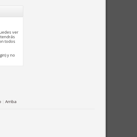
puedes ver
 tendrás
con todos
gin) y no
o
|
Arriba