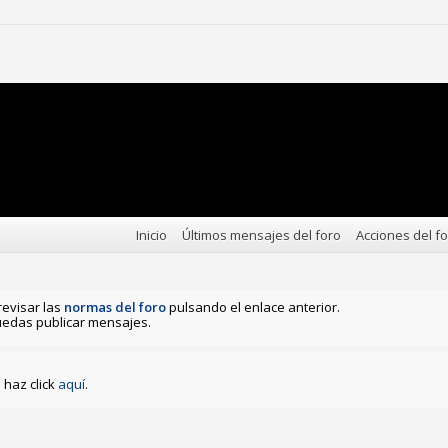
Inicio
Últimos mensajes del foro
Acciones del f
revisar las
normas del foro
pulsando el enlace anterior.
edas publicar mensajes.
haz click
aquí
.