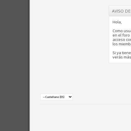
AVISO D
Hola,
Como usua
en el for
acceso com
los miemb
Si ya tien
verás más