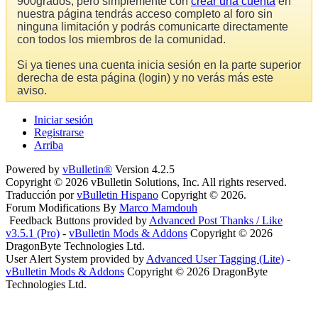
900grados, pero simplemente con
crear una cuenta
en
nuestra página tendrás acceso completo al foro sin
ninguna limitación y podrás comunicarte directamente
con todos los miembros de la comunidad.
Si ya tienes una cuenta inicia sesión en la parte superior
derecha de esta página (login) y no verás más este
aviso.
Iniciar sesión
Registrarse
Arriba
Powered by
vBulletin®
Version 4.2.5
Copyright © 2026 vBulletin Solutions, Inc. All rights reserved.
Traducción por
vBulletin Hispano
Copyright © 2026.
Forum Modifications By
Marco Mamdouh
Feedback Buttons provided by
Advanced Post Thanks / Like
v3.5.1 (Pro)
-
vBulletin Mods & Addons
Copyright © 2026
DragonByte Technologies Ltd.
User Alert System provided by
Advanced User Tagging (Lite)
-
vBulletin Mods & Addons
Copyright © 2026 DragonByte
Technologies Ltd.