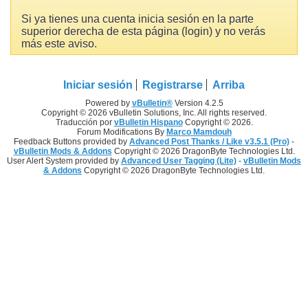
Si ya tienes una cuenta inicia sesión en la parte
superior derecha de esta página (login) y no verás
más este aviso.
Iniciar sesión
Registrarse
Arriba
Powered by
vBulletin®
Version 4.2.5
Copyright © 2026 vBulletin Solutions, Inc. All rights reserved.
Traducción por
vBulletin Hispano
Copyright © 2026.
Forum Modifications By
Marco Mamdouh
Feedback Buttons provided by
Advanced Post Thanks / Like v3.5.1 (Pro)
-
vBulletin Mods & Addons
Copyright © 2026 DragonByte Technologies Ltd.
User Alert System provided by
Advanced User Tagging (Lite)
-
vBulletin Mods
& Addons
Copyright © 2026 DragonByte Technologies Ltd.