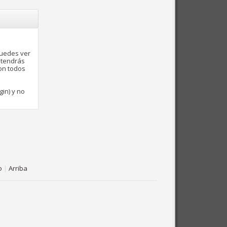
puedes ver
 tendrás
con todos
gin) y no
o
|
Arriba