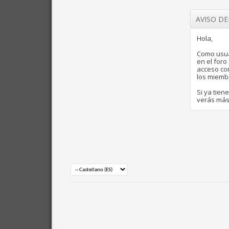
AVISO D
Hola,
Como usua
en el for
acceso com
los miemb
Si ya tien
verás más