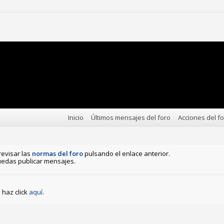
Inicio
Últimos mensajes del foro
Acciones del f
revisar las
normas del foro
pulsando el enlace anterior.
edas publicar mensajes.
haz click
aquí
.