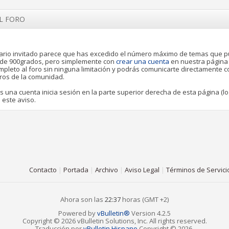
EL FORO
rio invitado parece que has excedido el número máximo de temas que 
o de 900grados, pero simplemente con
crear una cuenta
en nuestra página
pleto al foro sin ninguna limitación y podrás comunicarte directamente 
ros de la comunidad.
es una cuenta inicia sesión en la parte superior derecha de esta página (lo
 este aviso.
Contacto
|
Portada
|
Archivo
|
Aviso Legal
|
Términos de Servici
Ahora son las
22:37
horas (GMT +2)
Powered by
vBulletin®
Version 4.2.5
Copyright © 2026 vBulletin Solutions, Inc. All rights reserved.
Traducción por
vBulletin Hispano
Copyright © 2026.