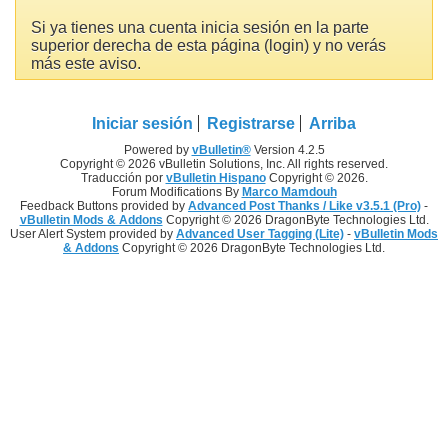
Si ya tienes una cuenta inicia sesión en la parte
superior derecha de esta página (login) y no verás
más este aviso.
Iniciar sesión
Registrarse
Arriba
Powered by
vBulletin®
Version 4.2.5
Copyright © 2026 vBulletin Solutions, Inc. All rights reserved.
Traducción por
vBulletin Hispano
Copyright © 2026.
Forum Modifications By
Marco Mamdouh
Feedback Buttons provided by
Advanced Post Thanks / Like v3.5.1 (Pro)
-
vBulletin Mods & Addons
Copyright © 2026 DragonByte Technologies Ltd.
User Alert System provided by
Advanced User Tagging (Lite)
-
vBulletin Mods
& Addons
Copyright © 2026 DragonByte Technologies Ltd.