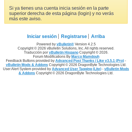
Si ya tienes una cuenta inicia sesión en la parte
superior derecha de esta página (login) y no verás
más este aviso.
Iniciar sesión
Registrarse
Arriba
Powered by
vBulletin®
Version 4.2.5
Copyright © 2026 vBulletin Solutions, Inc. All rights reserved.
Traducción por
vBulletin Hispano
Copyright © 2026.
Forum Modifications By
Marco Mamdouh
Feedback Buttons provided by
Advanced Post Thanks / Like v3.5.1 (Pro)
-
vBulletin Mods & Addons
Copyright © 2026 DragonByte Technologies Ltd.
User Alert System provided by
Advanced User Tagging (Lite)
-
vBulletin Mods
& Addons
Copyright © 2026 DragonByte Technologies Ltd.