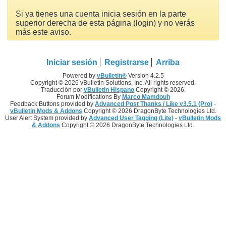
Si ya tienes una cuenta inicia sesión en la parte
superior derecha de esta página (login) y no verás
más este aviso.
Iniciar sesión
Registrarse
Arriba
Powered by
vBulletin®
Version 4.2.5
Copyright © 2026 vBulletin Solutions, Inc. All rights reserved.
Traducción por
vBulletin Hispano
Copyright © 2026.
Forum Modifications By
Marco Mamdouh
Feedback Buttons provided by
Advanced Post Thanks / Like v3.5.1 (Pro)
-
vBulletin Mods & Addons
Copyright © 2026 DragonByte Technologies Ltd.
User Alert System provided by
Advanced User Tagging (Lite)
-
vBulletin Mods
& Addons
Copyright © 2026 DragonByte Technologies Ltd.