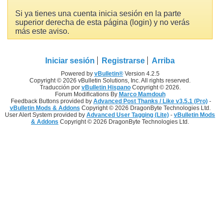
Si ya tienes una cuenta inicia sesión en la parte
superior derecha de esta página (login) y no verás
más este aviso.
Iniciar sesión
Registrarse
Arriba
Powered by
vBulletin®
Version 4.2.5
Copyright © 2026 vBulletin Solutions, Inc. All rights reserved.
Traducción por
vBulletin Hispano
Copyright © 2026.
Forum Modifications By
Marco Mamdouh
Feedback Buttons provided by
Advanced Post Thanks / Like v3.5.1 (Pro)
-
vBulletin Mods & Addons
Copyright © 2026 DragonByte Technologies Ltd.
User Alert System provided by
Advanced User Tagging (Lite)
-
vBulletin Mods
& Addons
Copyright © 2026 DragonByte Technologies Ltd.