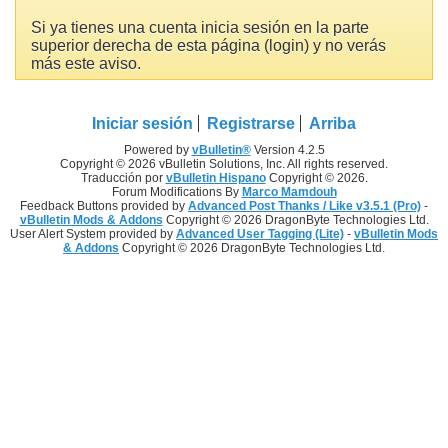
Si ya tienes una cuenta inicia sesión en la parte
superior derecha de esta página (login) y no verás
más este aviso.
Iniciar sesión
Registrarse
Arriba
Powered by
vBulletin®
Version 4.2.5
Copyright © 2026 vBulletin Solutions, Inc. All rights reserved.
Traducción por
vBulletin Hispano
Copyright © 2026.
Forum Modifications By
Marco Mamdouh
Feedback Buttons provided by
Advanced Post Thanks / Like v3.5.1 (Pro)
-
vBulletin Mods & Addons
Copyright © 2026 DragonByte Technologies Ltd.
User Alert System provided by
Advanced User Tagging (Lite)
-
vBulletin Mods
& Addons
Copyright © 2026 DragonByte Technologies Ltd.