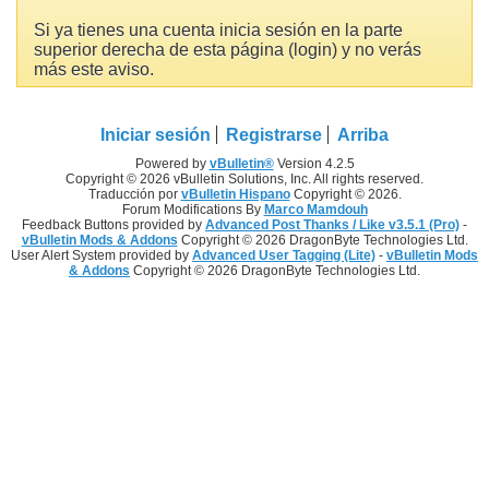
Si ya tienes una cuenta inicia sesión en la parte
superior derecha de esta página (login) y no verás
más este aviso.
Iniciar sesión
Registrarse
Arriba
Powered by
vBulletin®
Version 4.2.5
Copyright © 2026 vBulletin Solutions, Inc. All rights reserved.
Traducción por
vBulletin Hispano
Copyright © 2026.
Forum Modifications By
Marco Mamdouh
Feedback Buttons provided by
Advanced Post Thanks / Like v3.5.1 (Pro)
-
vBulletin Mods & Addons
Copyright © 2026 DragonByte Technologies Ltd.
User Alert System provided by
Advanced User Tagging (Lite)
-
vBulletin Mods
& Addons
Copyright © 2026 DragonByte Technologies Ltd.