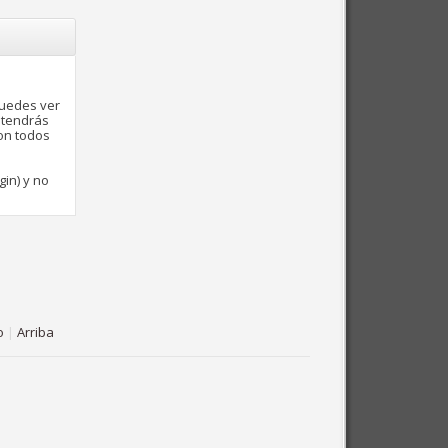
puedes ver
 tendrás
con todos
gin) y no
o
|
Arriba