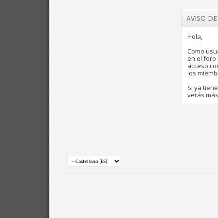
AVISO D
Hola,
Como usua
en el for
acceso com
los miemb
Si ya tien
verás más