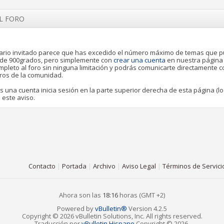
EL FORO
rio invitado parece que has excedido el número máximo de temas que 
o de 900grados, pero simplemente con
crear una cuenta
en nuestra página
pleto al foro sin ninguna limitación y podrás comunicarte directamente 
ros de la comunidad.
es una cuenta inicia sesión en la parte superior derecha de esta página (lo
 este aviso.
Contacto
|
Portada
|
Archivo
|
Aviso Legal
|
Términos de Servici
Ahora son las
18:16
horas (GMT +2)
Powered by
vBulletin®
Version 4.2.5
Copyright © 2026 vBulletin Solutions, Inc. All rights reserved.
Traducción por
vBulletin Hispano
Copyright © 2026.