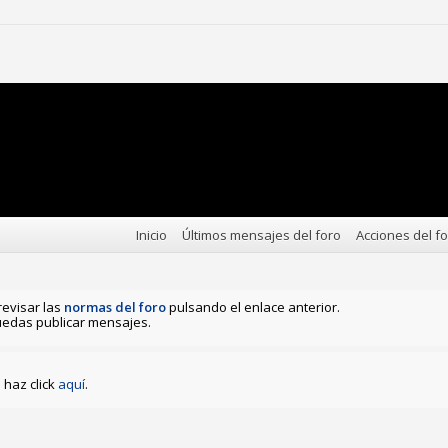
Inicio
Últimos mensajes del foro
Acciones del f
revisar las
normas del foro
pulsando el enlace anterior.
edas publicar mensajes.
haz click
aquí
.