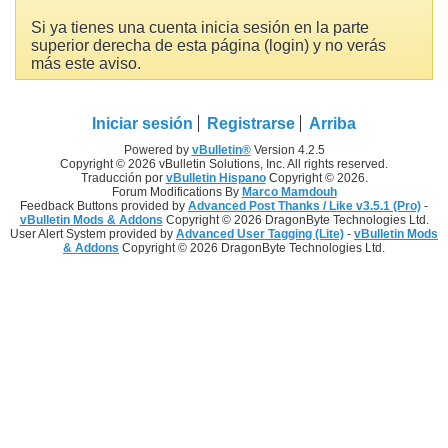
Si ya tienes una cuenta inicia sesión en la parte
superior derecha de esta página (login) y no verás
más este aviso.
Iniciar sesión
Registrarse
Arriba
Powered by
vBulletin®
Version 4.2.5
Copyright © 2026 vBulletin Solutions, Inc. All rights reserved.
Traducción por
vBulletin Hispano
Copyright © 2026.
Forum Modifications By
Marco Mamdouh
Feedback Buttons provided by
Advanced Post Thanks / Like v3.5.1 (Pro)
-
vBulletin Mods & Addons
Copyright © 2026 DragonByte Technologies Ltd.
User Alert System provided by
Advanced User Tagging (Lite)
-
vBulletin Mods
& Addons
Copyright © 2026 DragonByte Technologies Ltd.