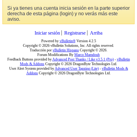
Si ya tienes una cuenta inicia sesión en la parte superior
derecha de esta página (login) y no verás más este
aviso.
Iniciar sesión
Registrarse
Arriba
Powered by
vBulletin®
Version 4.2.5
Copyright © 2026 vBulletin Solutions, Inc. All rights reserved.
Traducción por
vBulletin Hispano
Copyright © 2026.
Forum Modifications By
Marco Mamdouh
Feedback Buttons provided by
Advanced Post Thanks / Like v3.5.1 (Pro)
-
vBulletin
Mods & Addons
Copyright © 2026 DragonByte Technologies Ltd.
User Alert System provided by
Advanced User Tagging (Lite)
-
vBulletin Mods &
Addons
Copyright © 2026 DragonByte Technologies Ltd.