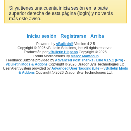
Si ya tienes una cuenta inicia sesión en la parte
superior derecha de esta página (login) y no verás
más este aviso.
Iniciar sesión
Registrarse
Arriba
Powered by
vBulletin®
Version 4.2.5
Copyright © 2026 vBulletin Solutions, Inc. All rights reserved.
Traducción por
vBulletin Hispano
Copyright © 2026.
Forum Modifications By
Marco Mamdouh
Feedback Buttons provided by
Advanced Post Thanks / Like v3.5.1 (Pro)
-
vBulletin Mods & Addons
Copyright © 2026 DragonByte Technologies Ltd.
User Alert System provided by
Advanced User Tagging (Lite)
-
vBulletin Mods
& Addons
Copyright © 2026 DragonByte Technologies Ltd.