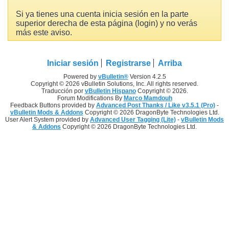
Si ya tienes una cuenta inicia sesión en la parte
superior derecha de esta página (login) y no verás
más este aviso.
Iniciar sesión
Registrarse
Arriba
Powered by
vBulletin®
Version 4.2.5
Copyright © 2026 vBulletin Solutions, Inc. All rights reserved.
Traducción por
vBulletin Hispano
Copyright © 2026.
Forum Modifications By
Marco Mamdouh
Feedback Buttons provided by
Advanced Post Thanks / Like v3.5.1 (Pro)
-
vBulletin Mods & Addons
Copyright © 2026 DragonByte Technologies Ltd.
User Alert System provided by
Advanced User Tagging (Lite)
-
vBulletin Mods
& Addons
Copyright © 2026 DragonByte Technologies Ltd.