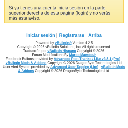
Si ya tienes una cuenta inicia sesión en la parte
superior derecha de esta página (login) y no verás
más este aviso.
Iniciar sesión
Registrarse
Arriba
Powered by
vBulletin®
Version 4.2.5
Copyright © 2026 vBulletin Solutions, Inc. All rights reserved.
Traducción por
vBulletin Hispano
Copyright © 2026.
Forum Modifications By
Marco Mamdouh
Feedback Buttons provided by
Advanced Post Thanks / Like v3.5.1 (Pro)
-
vBulletin Mods & Addons
Copyright © 2026 DragonByte Technologies Ltd.
User Alert System provided by
Advanced User Tagging (Lite)
-
vBulletin Mods
& Addons
Copyright © 2026 DragonByte Technologies Ltd.