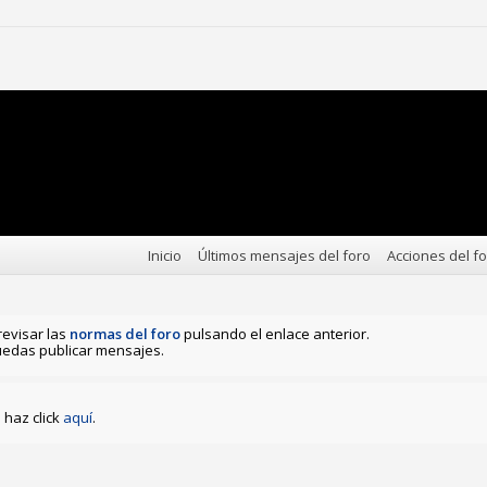
Inicio
Últimos mensajes del foro
Acciones del f
revisar las
normas del foro
pulsando el enlace anterior.
edas publicar mensajes.
haz click
aquí
.