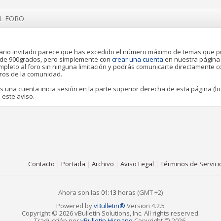
EL FORO
rio invitado parece que has excedido el número máximo de temas que 
o de 900grados, pero simplemente con
crear una cuenta
en nuestra página
pleto al foro sin ninguna limitación y podrás comunicarte directamente 
ros de la comunidad.
es una cuenta inicia sesión en la parte superior derecha de esta página (lo
 este aviso.
Contacto
|
Portada
|
Archivo
|
Aviso Legal
|
Términos de Servici
Ahora son las
01:13
horas (GMT +2)
Powered by
vBulletin®
Version 4.2.5
Copyright © 2026 vBulletin Solutions, Inc. All rights reserved.
Traducción por
vBulletin Hispano
Copyright © 2026.