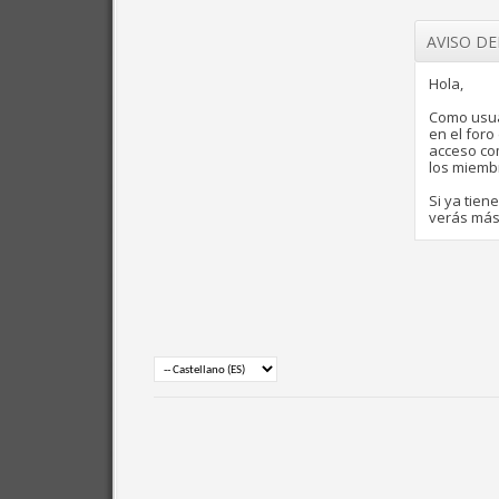
AVISO D
Hola,
Como usua
en el for
acceso com
los miemb
Si ya tien
verás más