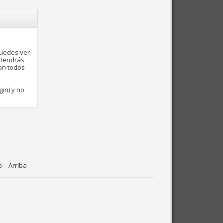
puedes ver
 tendrás
con todos
gin) y no
o
|
Arriba