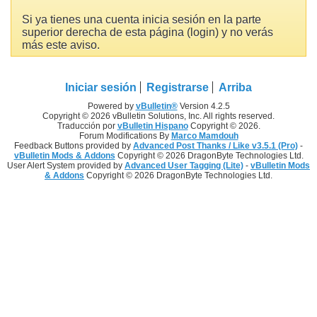
Si ya tienes una cuenta inicia sesión en la parte
superior derecha de esta página (login) y no verás
más este aviso.
Iniciar sesión
Registrarse
Arriba
Powered by
vBulletin®
Version 4.2.5
Copyright © 2026 vBulletin Solutions, Inc. All rights reserved.
Traducción por
vBulletin Hispano
Copyright © 2026.
Forum Modifications By
Marco Mamdouh
Feedback Buttons provided by
Advanced Post Thanks / Like v3.5.1 (Pro)
-
vBulletin Mods & Addons
Copyright © 2026 DragonByte Technologies Ltd.
User Alert System provided by
Advanced User Tagging (Lite)
-
vBulletin Mods
& Addons
Copyright © 2026 DragonByte Technologies Ltd.