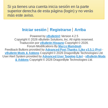
Si ya tienes una cuenta inicia sesión en la parte
superior derecha de esta página (login) y no verás
más este aviso.
Iniciar sesión
Registrarse
Arriba
Powered by
vBulletin®
Version 4.2.5
Copyright © 2026 vBulletin Solutions, Inc. All rights reserved.
Traducción por
vBulletin Hispano
Copyright © 2026.
Forum Modifications By
Marco Mamdouh
Feedback Buttons provided by
Advanced Post Thanks / Like v3.5.1 (Pro)
-
vBulletin Mods & Addons
Copyright © 2026 DragonByte Technologies Ltd.
User Alert System provided by
Advanced User Tagging (Lite)
-
vBulletin Mods
& Addons
Copyright © 2026 DragonByte Technologies Ltd.