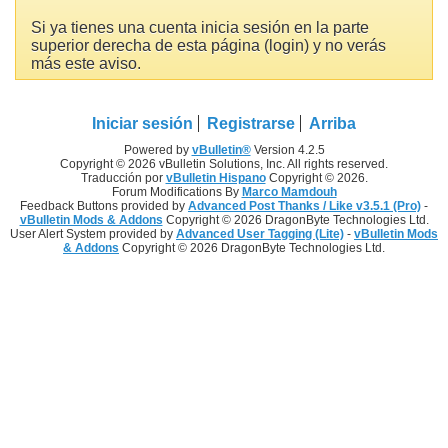
Si ya tienes una cuenta inicia sesión en la parte
superior derecha de esta página (login) y no verás
más este aviso.
Iniciar sesión
Registrarse
Arriba
Powered by
vBulletin®
Version 4.2.5
Copyright © 2026 vBulletin Solutions, Inc. All rights reserved.
Traducción por
vBulletin Hispano
Copyright © 2026.
Forum Modifications By
Marco Mamdouh
Feedback Buttons provided by
Advanced Post Thanks / Like v3.5.1 (Pro)
-
vBulletin Mods & Addons
Copyright © 2026 DragonByte Technologies Ltd.
User Alert System provided by
Advanced User Tagging (Lite)
-
vBulletin Mods
& Addons
Copyright © 2026 DragonByte Technologies Ltd.