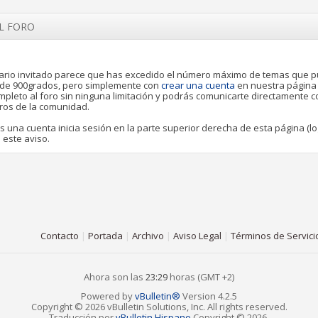
EL FORO
rio invitado parece que has excedido el número máximo de temas que 
o de 900grados, pero simplemente con
crear una cuenta
en nuestra página
pleto al foro sin ninguna limitación y podrás comunicarte directamente 
ros de la comunidad.
es una cuenta inicia sesión en la parte superior derecha de esta página (lo
 este aviso.
Contacto
|
Portada
|
Archivo
|
Aviso Legal
|
Términos de Servici
Ahora son las
23:29
horas (GMT +2)
Powered by
vBulletin®
Version 4.2.5
Copyright © 2026 vBulletin Solutions, Inc. All rights reserved.
Traducción por
vBulletin Hispano
Copyright © 2026.