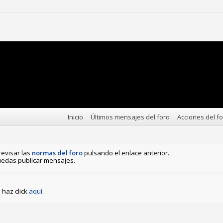
Inicio
Últimos mensajes del foro
Acciones del f
revisar las
normas del foro
pulsando el enlace anterior.
edas publicar mensajes.
haz click
aquí
.