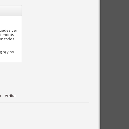
puedes ver
 tendrás
con todos
gin) y no
o
|
Arriba