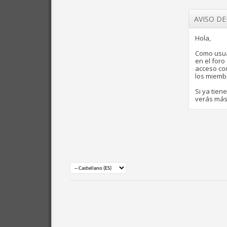
AVISO D
Hola,
Como usua
en el for
acceso com
los miemb
Si ya tien
verás más