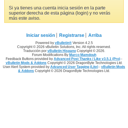
Si ya tienes una cuenta inicia sesión en la parte
superior derecha de esta página (login) y no verás
más este aviso.
Iniciar sesión
Registrarse
Arriba
Powered by
vBulletin®
Version 4.2.5
Copyright © 2026 vBulletin Solutions, Inc. All rights reserved.
Traducción por
vBulletin Hispano
Copyright © 2026.
Forum Modifications By
Marco Mamdouh
Feedback Buttons provided by
Advanced Post Thanks / Like v3.5.1 (Pro)
-
vBulletin Mods & Addons
Copyright © 2026 DragonByte Technologies Ltd.
User Alert System provided by
Advanced User Tagging (Lite)
-
vBulletin Mods
& Addons
Copyright © 2026 DragonByte Technologies Ltd.