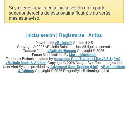
Si ya tienes una cuenta inicia sesión en la parte
superior derecha de esta página (login) y no verás
más este aviso.
Iniciar sesión
Registrarse
Arriba
Powered by
vBulletin®
Version 4.2.5
Copyright © 2026 vBulletin Solutions, Inc. All rights reserved.
Traducción por
vBulletin Hispano
Copyright © 2026.
Forum Modifications By
Marco Mamdouh
Feedback Buttons provided by
Advanced Post Thanks / Like v3.5.1 (Pro)
-
vBulletin Mods & Addons
Copyright © 2026 DragonByte Technologies Ltd.
User Alert System provided by
Advanced User Tagging (Lite)
-
vBulletin Mods
& Addons
Copyright © 2026 DragonByte Technologies Ltd.