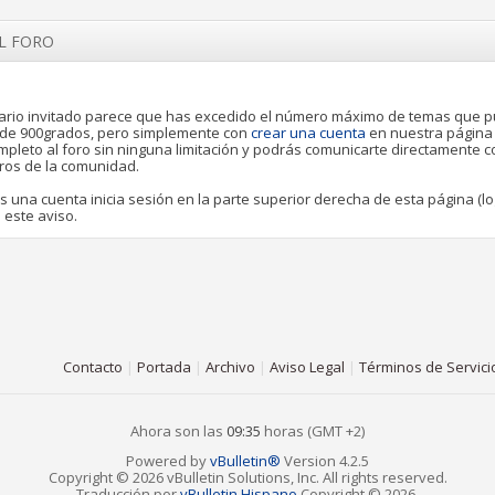
EL FORO
rio invitado parece que has excedido el número máximo de temas que 
o de 900grados, pero simplemente con
crear una cuenta
en nuestra página
pleto al foro sin ninguna limitación y podrás comunicarte directamente 
ros de la comunidad.
es una cuenta inicia sesión en la parte superior derecha de esta página (lo
 este aviso.
Contacto
|
Portada
|
Archivo
|
Aviso Legal
|
Términos de Servici
Ahora son las
09:35
horas (GMT +2)
Powered by
vBulletin®
Version 4.2.5
Copyright © 2026 vBulletin Solutions, Inc. All rights reserved.
Traducción por
vBulletin Hispano
Copyright © 2026.