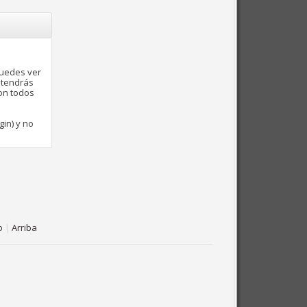
puedes ver
 tendrás
con todos
gin) y no
o
|
Arriba