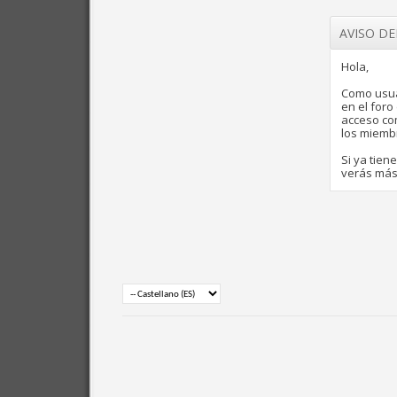
AVISO D
Hola,
Como usua
en el for
acceso com
los miemb
Si ya tien
verás más