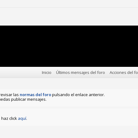
Inicio
Últimos mensajes del foro
Acciones del f
revisar las
normas del foro
pulsando el enlace anterior.
edas publicar mensajes.
haz click
aquí
.