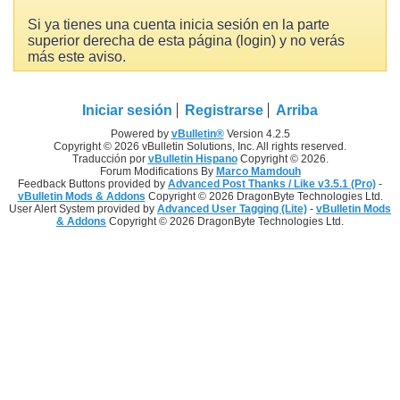
Si ya tienes una cuenta inicia sesión en la parte
superior derecha de esta página (login) y no verás
más este aviso.
Iniciar sesión
Registrarse
Arriba
Powered by
vBulletin®
Version 4.2.5
Copyright © 2026 vBulletin Solutions, Inc. All rights reserved.
Traducción por
vBulletin Hispano
Copyright © 2026.
Forum Modifications By
Marco Mamdouh
Feedback Buttons provided by
Advanced Post Thanks / Like v3.5.1 (Pro)
-
vBulletin Mods & Addons
Copyright © 2026 DragonByte Technologies Ltd.
User Alert System provided by
Advanced User Tagging (Lite)
-
vBulletin Mods
& Addons
Copyright © 2026 DragonByte Technologies Ltd.