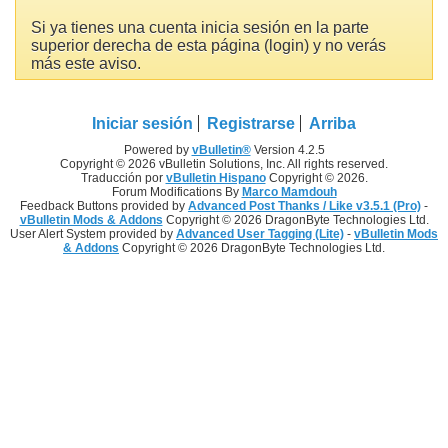
Si ya tienes una cuenta inicia sesión en la parte
superior derecha de esta página (login) y no verás
más este aviso.
Iniciar sesión
Registrarse
Arriba
Powered by
vBulletin®
Version 4.2.5
Copyright © 2026 vBulletin Solutions, Inc. All rights reserved.
Traducción por
vBulletin Hispano
Copyright © 2026.
Forum Modifications By
Marco Mamdouh
Feedback Buttons provided by
Advanced Post Thanks / Like v3.5.1 (Pro)
-
vBulletin Mods & Addons
Copyright © 2026 DragonByte Technologies Ltd.
User Alert System provided by
Advanced User Tagging (Lite)
-
vBulletin Mods
& Addons
Copyright © 2026 DragonByte Technologies Ltd.