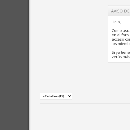
AVISO D
Hola,
Como usua
en el for
acceso com
los miemb
Si ya tien
verás más