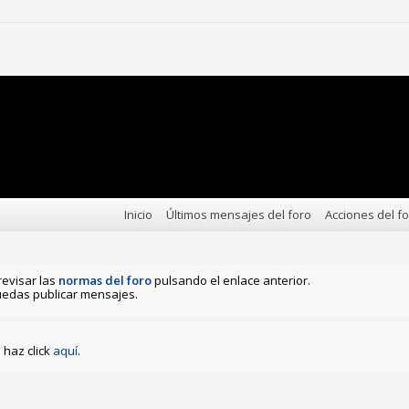
Inicio
Últimos mensajes del foro
Acciones del f
revisar las
normas del foro
pulsando el enlace anterior.
edas publicar mensajes.
haz click
aquí
.