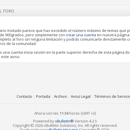
EL FORO
rio invitado parece que has excedido el número máximo de temas que 
o de 900grados, pero simplemente con
crear una cuenta
en nuestra página
pleto al foro sin ninguna limitación y podrás comunicarte directamente 
ros de la comunidad.
es una cuenta inicia sesión en la parte superior derecha de esta página (lo
 este aviso.
Contacto
|
Portada
|
Archivo
|
Aviso Legal
|
Términos de Servici
Ahora son las
11:34
horas (GMT +2)
Powered by
vBulletin®
Version 4.2.5
Copyright © 2026 vBulletin Solutions, Inc. All rights reserved.
Traducción por
vBulletin Hispano
Copyright © 2026.