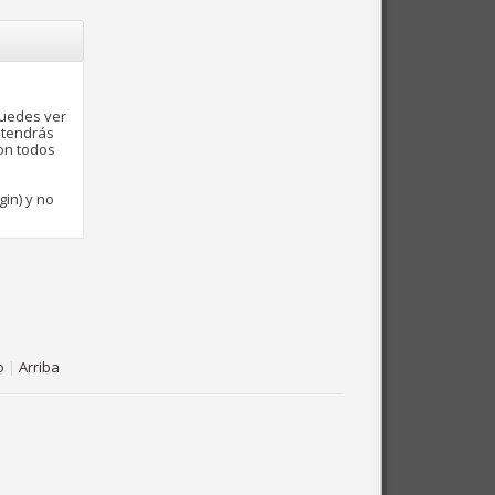
puedes ver
 tendrás
con todos
gin) y no
o
|
Arriba