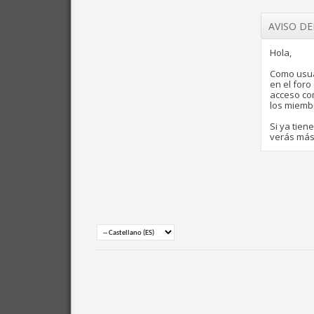
AVISO D
Hola,
Como usua
en el for
acceso com
los miemb
Si ya tien
verás más