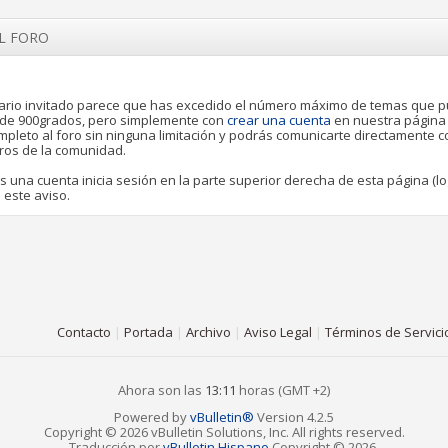
EL FORO
rio invitado parece que has excedido el número máximo de temas que 
o de 900grados, pero simplemente con
crear una cuenta
en nuestra página
pleto al foro sin ninguna limitación y podrás comunicarte directamente 
ros de la comunidad.
es una cuenta inicia sesión en la parte superior derecha de esta página (lo
 este aviso.
Contacto
|
Portada
|
Archivo
|
Aviso Legal
|
Términos de Servici
Ahora son las
13:11
horas (GMT +2)
Powered by
vBulletin®
Version 4.2.5
Copyright © 2026 vBulletin Solutions, Inc. All rights reserved.
Traducción por
vBulletin Hispano
Copyright © 2026.