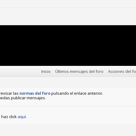
Inicio
Últimos mensajes del foro
Acciones del f
revisar las
normas del foro
pulsando el enlace anterior.
edas publicar mensajes.
haz click
aquí
.