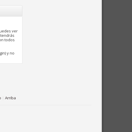
puedes ver
 tendrás
con todos
gin) y no
o
|
Arriba