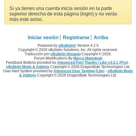
Si ya tienes una cuenta inicia sesión en la parte
superior derecha de esta página (login) y no verás
más este aviso.
Iniciar sesión
Registrarse
Arriba
Powered by
vBulletin®
Version 4.2.5
Copyright © 2026 vBulletin Solutions, Inc. All rights reserved.
Traducción por
vBulletin Hispano
Copyright © 2026.
Forum Modifications By
Marco Mamdouh
Feedback Buttons provided by
Advanced Post Thanks / Like v3.5.1 (Pro)
-
vBulletin Mods & Addons
Copyright © 2026 DragonByte Technologies Ltd.
User Alert System provided by
Advanced User Tagging (Lite)
-
vBulletin Mods
& Addons
Copyright © 2026 DragonByte Technologies Ltd.