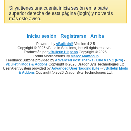
Si ya tienes una cuenta inicia sesión en la parte
superior derecha de esta página (login) y no verás
más este aviso.
Iniciar sesión
Registrarse
Arriba
Powered by
vBulletin®
Version 4.2.5
Copyright © 2026 vBulletin Solutions, Inc. All rights reserved.
Traducción por
vBulletin Hispano
Copyright © 2026.
Forum Modifications By
Marco Mamdouh
Feedback Buttons provided by
Advanced Post Thanks / Like v3.5.1 (Pro)
-
vBulletin Mods & Addons
Copyright © 2026 DragonByte Technologies Ltd.
User Alert System provided by
Advanced User Tagging (Lite)
-
vBulletin Mods
& Addons
Copyright © 2026 DragonByte Technologies Ltd.