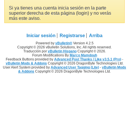
Si ya tienes una cuenta inicia sesión en la parte
superior derecha de esta página (login) y no verás
más este aviso.
Iniciar sesión
Registrarse
Arriba
Powered by
vBulletin®
Version 4.2.5
Copyright © 2026 vBulletin Solutions, Inc. All rights reserved.
Traducción por
vBulletin Hispano
Copyright © 2026.
Forum Modifications By
Marco Mamdouh
Feedback Buttons provided by
Advanced Post Thanks / Like v3.5.1 (Pro)
-
vBulletin Mods & Addons
Copyright © 2026 DragonByte Technologies Ltd.
User Alert System provided by
Advanced User Tagging (Lite)
-
vBulletin Mods
& Addons
Copyright © 2026 DragonByte Technologies Ltd.