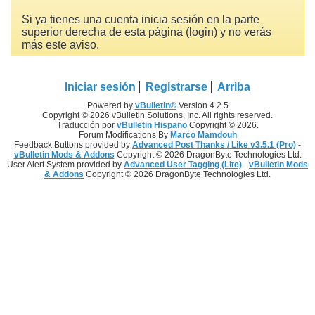
Si ya tienes una cuenta inicia sesión en la parte
superior derecha de esta página (login) y no verás
más este aviso.
Iniciar sesión
Registrarse
Arriba
Powered by
vBulletin®
Version 4.2.5
Copyright © 2026 vBulletin Solutions, Inc. All rights reserved.
Traducción por
vBulletin Hispano
Copyright © 2026.
Forum Modifications By
Marco Mamdouh
Feedback Buttons provided by
Advanced Post Thanks / Like v3.5.1 (Pro)
-
vBulletin Mods & Addons
Copyright © 2026 DragonByte Technologies Ltd.
User Alert System provided by
Advanced User Tagging (Lite)
-
vBulletin Mods
& Addons
Copyright © 2026 DragonByte Technologies Ltd.