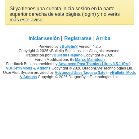
Si ya tienes una cuenta inicia sesión en la parte
superior derecha de esta página (login) y no verás
más este aviso.
Iniciar sesión
Registrarse
Arriba
Powered by
vBulletin®
Version 4.2.5
Copyright © 2026 vBulletin Solutions, Inc. All rights reserved.
Traducción por
vBulletin Hispano
Copyright © 2026.
Forum Modifications By
Marco Mamdouh
Feedback Buttons provided by
Advanced Post Thanks / Like v3.5.1 (Pro)
-
vBulletin Mods & Addons
Copyright © 2026 DragonByte Technologies Ltd.
User Alert System provided by
Advanced User Tagging (Lite)
-
vBulletin Mods
& Addons
Copyright © 2026 DragonByte Technologies Ltd.