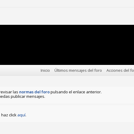
Inicio
Últimos mensajes del foro
Acciones del f
revisar las
normas del foro
pulsando el enlace anterior.
edas publicar mensajes.
haz click
aquí
.