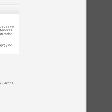
puedes ver
 tendrás
con todos
gin) y no
o
|
Arriba