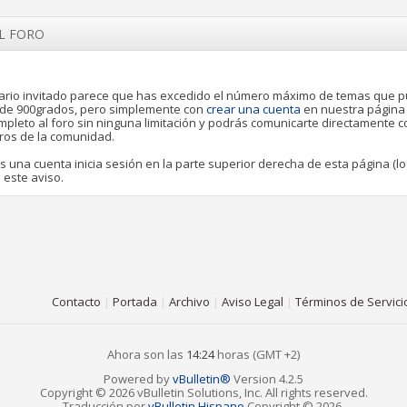
EL FORO
rio invitado parece que has excedido el número máximo de temas que 
o de 900grados, pero simplemente con
crear una cuenta
en nuestra página
pleto al foro sin ninguna limitación y podrás comunicarte directamente 
ros de la comunidad.
es una cuenta inicia sesión en la parte superior derecha de esta página (lo
 este aviso.
Contacto
|
Portada
|
Archivo
|
Aviso Legal
|
Términos de Servici
Ahora son las
14:24
horas (GMT +2)
Powered by
vBulletin®
Version 4.2.5
Copyright © 2026 vBulletin Solutions, Inc. All rights reserved.
Traducción por
vBulletin Hispano
Copyright © 2026.