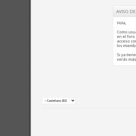
AVISO D
Hola,
Como usua
en el for
acceso com
los miemb
Si ya tien
verás más