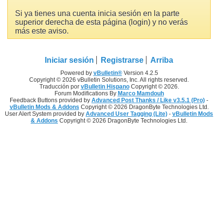
Si ya tienes una cuenta inicia sesión en la parte
superior derecha de esta página (login) y no verás
más este aviso.
Iniciar sesión
Registrarse
Arriba
Powered by
vBulletin®
Version 4.2.5
Copyright © 2026 vBulletin Solutions, Inc. All rights reserved.
Traducción por
vBulletin Hispano
Copyright © 2026.
Forum Modifications By
Marco Mamdouh
Feedback Buttons provided by
Advanced Post Thanks / Like v3.5.1 (Pro)
-
vBulletin Mods & Addons
Copyright © 2026 DragonByte Technologies Ltd.
User Alert System provided by
Advanced User Tagging (Lite)
-
vBulletin Mods
& Addons
Copyright © 2026 DragonByte Technologies Ltd.