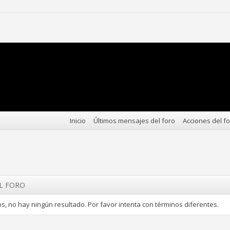
Inicio
Últimos mensajes del foro
Acciones del f
EL FORO
s, no hay ningún resultado. Por favor intenta con términos diferentes.