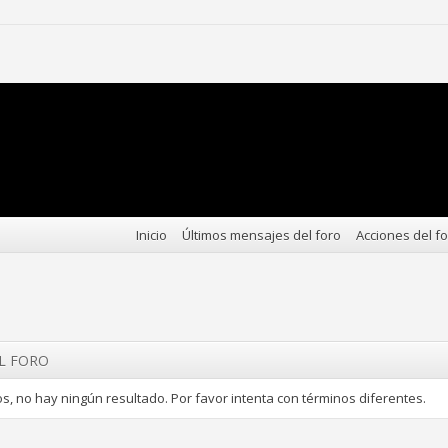
Inicio
Últimos mensajes del foro
Acciones del f
EL FORO
s, no hay ningún resultado. Por favor intenta con términos diferentes.