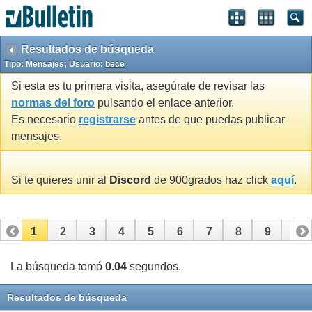
Resultados de búsqueda
Tipo: Mensajes; Usuario:
bece
Si esta es tu primera visita, asegúrate de revisar las
normas del foro
pulsando el enlace anterior.
Es necesario
registrarse
antes de que puedas publicar
mensajes.
Si te quieres unir al
Discord
de 900grados haz click
aquí
.
1
2
3
4
5
6
7
8
9
10
11
12
13
14
15
16
17
18
19
20
La búsqueda tomó
0.04
segundos.
Resultados de búsqueda