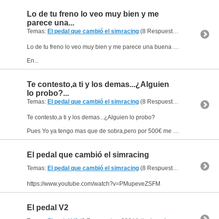
Lo de tu freno lo veo muy bien y me
parece una...
Temas:
El pedal que cambió el simracing
(8 Respuestas, 903 Visitas) por
Lo de tu freno lo veo muy bien y me parece una buena solucion,y todo es cuestion de acostumbrarse,aunque como lo tienes me da que crea un feeling mas realista,o mas una simulacion real...
En...
Te contesto,a ti y los demas...¿Alguien
lo probo?...
Temas:
El pedal que cambió el simracing
(8 Respuestas, 903 Visitas) por
Te contesto,a ti y los demas...¿Alguien lo probo?
Pues Yo ya tengo mas que de sobra,pero por 500€ me voy a dar el lujo de probarlo,y por supuesto que estoy loco,tanto que lo montare todo en...
El pedal que cambió el simracing
Temas:
El pedal que cambió el simracing
(8 Respuestas, 903 Visitas) por
https://www.youtube.com/watch?v=PMupeveZSFM
El pedal V2