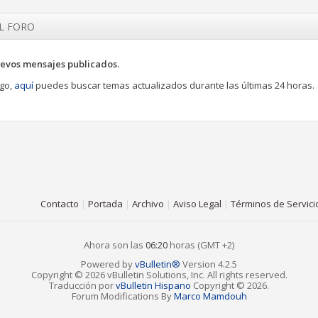
EL FORO
evos mensajes publicados.
go,
aquí
puedes buscar temas actualizados durante las últimas 24 horas.
Contacto
|
Portada
|
Archivo
|
Aviso Legal
|
Términos de Servici
Ahora son las
06:20
horas (GMT +2)
Powered by
vBulletin®
Version 4.2.5
Copyright © 2026 vBulletin Solutions, Inc. All rights reserved.
Traducción por
vBulletin Hispano
Copyright © 2026.
Forum Modifications By
Marco Mamdouh