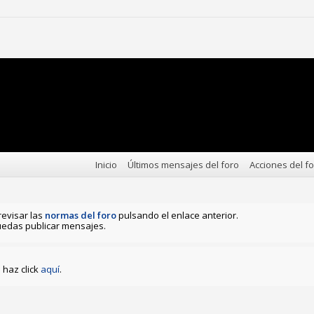
Inicio
Últimos mensajes del foro
Acciones del f
revisar las
normas del foro
pulsando el enlace anterior.
edas publicar mensajes.
haz click
aquí
.