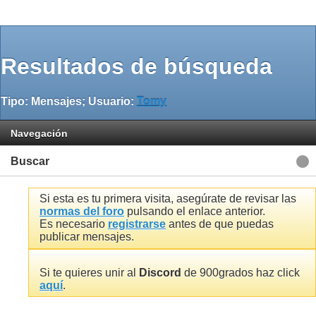
Resultados de búsqueda
Tipo: Mensajes; Usuario:
Tomy
Navegación
Buscar
Si esta es tu primera visita, asegúrate de revisar las
normas del foro
pulsando el enlace anterior.
Es necesario
registrarse
antes de que puedas
publicar mensajes.
Si te quieres unir al
Discord
de 900grados haz click
aquí
.